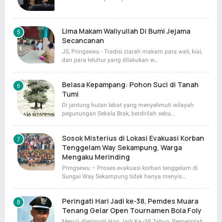
Lima Makam Waliyullah Di Bumi Jejama
Secancanan
JS, Pringsewu - Tradisi ziarah makam para wali, kiai,
dan para leluhur yang dilakukan w…
Belasa Kepampang: Pohon Suci di Tanah
Tumi
Di jantung hutan lebat yang menyelimuti wilayah
pegunungan Sekala Brak, berdirilah sebu…
Sosok Misterius di Lokasi Evakuasi Korban
Tenggelam Way Sekampung, Warga
Mengaku Merinding
Pringsewu – Proses evakuasi korban tenggelam di
Sungai Way Sekampung tidak hanya menyis…
Peringati Hari Jadi ke-38, Pemdes Muara
Tenang Gelar Open Tournamen Bola Foly
Mesuji -Peringati Hari Jadi Ke -38 Tahun, Pemerintah