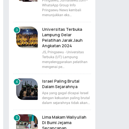
Pringsewu, Jurnalsewu.com–
WhatsApp Group Info
Pringsewu News kembali
menunjukkan eks…
Universitas Terbuka
Lampung Gelar
Pelatihan Jarak Jauh
Angkatan 2024
JS, Pringsewu - Universitas
Terbuka (UT) Lampung
menyelenggarakan pelatihan
mengenai pe…
Israel Paling Brutal
Dalam Sejarahnya
Apa yang gagal dicapai Israel
dengan kekuatan paling brutal
dalam sejarahnya tidak akan…
Lima Makam Waliyullah
Di Bumi Jejama
Secancanan