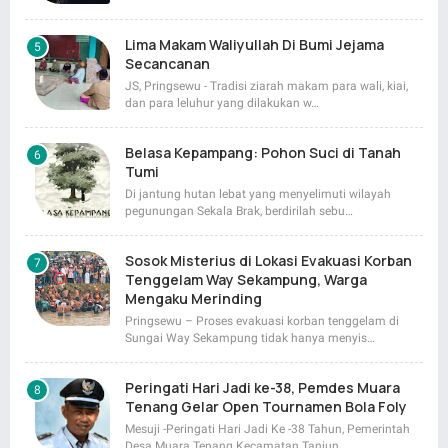
Lima Makam Waliyullah Di Bumi Jejama
Secancanan
JS, Pringsewu - Tradisi ziarah makam para wali, kiai,
dan para leluhur yang dilakukan w…
Belasa Kepampang: Pohon Suci di Tanah
Tumi
Di jantung hutan lebat yang menyelimuti wilayah
pegunungan Sekala Brak, berdirilah sebu…
Sosok Misterius di Lokasi Evakuasi Korban
Tenggelam Way Sekampung, Warga
Mengaku Merinding
Pringsewu – Proses evakuasi korban tenggelam di
Sungai Way Sekampung tidak hanya menyis…
Peringati Hari Jadi ke-38, Pemdes Muara
Tenang Gelar Open Tournamen Bola Foly
Mesuji -Peringati Hari Jadi Ke -38 Tahun, Pemerintah
Desa Muara Tenang Kecamatan Tanjun…