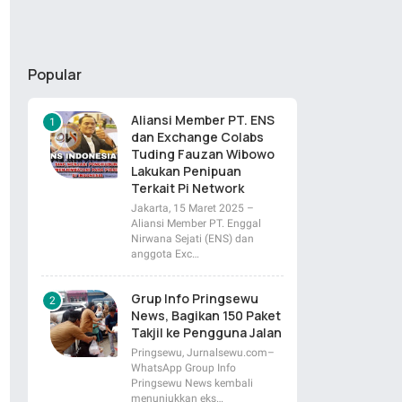
Popular
Aliansi Member PT. ENS
dan Exchange Colabs
Tuding Fauzan Wibowo
Lakukan Penipuan
Terkait Pi Network
Jakarta, 15 Maret 2025 –
Aliansi Member PT. Enggal
Nirwana Sejati (ENS) dan
anggota Exc…
Grup Info Pringsewu
News, Bagikan 150 Paket
Takjil ke Pengguna Jalan
Pringsewu, Jurnalsewu.com–
WhatsApp Group Info
Pringsewu News kembali
menunjukkan eks…