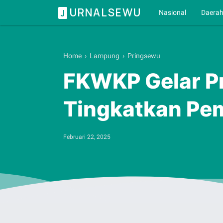
URNALSEWU
J
Nasional
Daera
Home
›
Lampung
›
Pringsewu
FKWKP Gelar P
Tingkatkan Pe
Februari 22, 2025