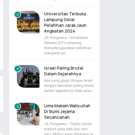
Universitas Terbuka
Lampung Gelar
Pelatihan Jarak Jauh
Angkatan 2024
JS, Pringsewu - Universitas
Terbuka (UT) Lampung
menyelenggarakan pelatihan
mengenai pe…
Israel Paling Brutal
Dalam Sejarahnya
Apa yang gagal dicapai Israel
dengan kekuatan paling brutal
dalam sejarahnya tidak akan…
Lima Makam Waliyullah
Di Bumi Jejama
Secancanan
JS, Pringsewu - Tradisi ziarah
makam para wali, kiai, dan
para leluhur yang dilakukan w…