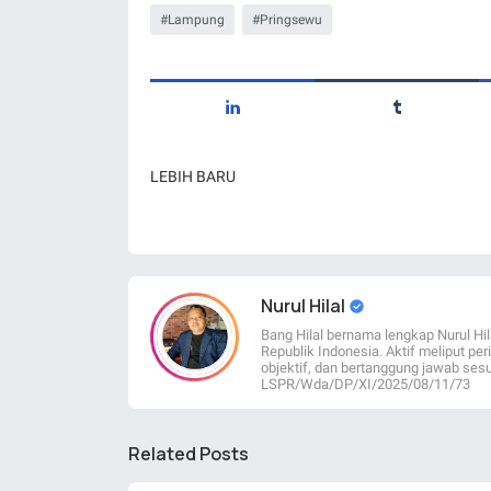
Lampung
Pringsewu
LEBIH BARU
Nurul Hilal
Bang Hilal bernama lengkap Nurul Hil
Republik Indonesia. Aktif meliput per
objektif, dan bertanggung jawab sesu
LSPR/Wda/DP/XI/2025/08/11/73
Related Posts