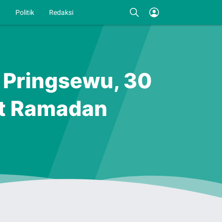
I
Politik
Redaksi
o Pringsewu, 30
at Ramadan