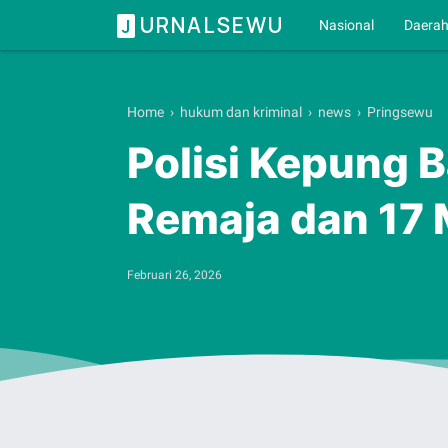
URNALSEWU
J
Nasional
Daera
Home
›
hukum dan kriminal
›
news
›
Pringsewu
Polisi Kepung B
Remaja dan 17
Februari 26, 2026