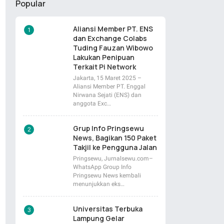
Popular
Aliansi Member PT. ENS
dan Exchange Colabs
Tuding Fauzan Wibowo
Lakukan Penipuan
Terkait Pi Network
Jakarta, 15 Maret 2025 –
Aliansi Member PT. Enggal
Nirwana Sejati (ENS) dan
anggota Exc…
Grup Info Pringsewu
News, Bagikan 150 Paket
Takjil ke Pengguna Jalan
Pringsewu, Jurnalsewu.com–
WhatsApp Group Info
Pringsewu News kembali
menunjukkan eks…
Universitas Terbuka
Lampung Gelar