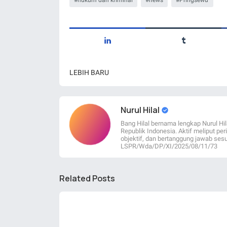
hukum dan kriminal
news
Pringsewu
LEBIH BARU
Nurul Hilal
Bang Hilal bernama lengkap Nurul Hil
Republik Indonesia. Aktif meliput per
objektif, dan bertanggung jawab sesu
LSPR/Wda/DP/XI/2025/08/11/73
Related Posts