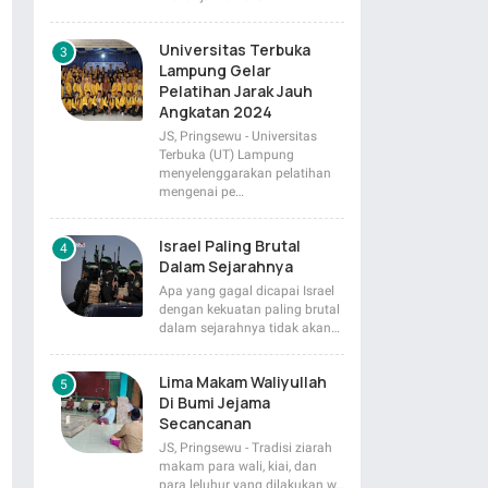
Universitas Terbuka
Lampung Gelar
Pelatihan Jarak Jauh
Angkatan 2024
JS, Pringsewu - Universitas
Terbuka (UT) Lampung
menyelenggarakan pelatihan
mengenai pe…
Israel Paling Brutal
Dalam Sejarahnya
Apa yang gagal dicapai Israel
dengan kekuatan paling brutal
dalam sejarahnya tidak akan…
Lima Makam Waliyullah
Di Bumi Jejama
Secancanan
JS, Pringsewu - Tradisi ziarah
makam para wali, kiai, dan
para leluhur yang dilakukan w…