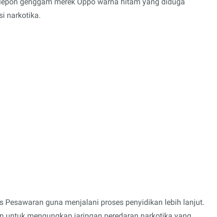
t telepon genggam merek Oppo warna hitam yang diduga
i narkotika.
es Pesawaran guna menjalani proses penyidikan lebih lanjut.
 untuk mengungkap jaringan peredaran narkotika yang