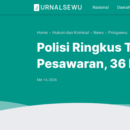
URNALSEWU
J
Nasional
Daera
Home
›
Hukum dan Kriminal
›
News
›
Pringsewu
Polisi Ringkus
Pesawaran, 36 
Mei 14, 2026