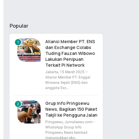
Popular
Aliansi Member PT. ENS
dan Exchange Colabs
Tuding Fauzan Wibowo
Lakukan Penipuan
Terkait Pi Network
Jakarta, 15 Maret 2025 –
Aliansi Member PT. Enggal
Nirwana Sejati (ENS) dan
anggota Exc…
Grup Info Pringsewu
News, Bagikan 150 Paket
Takjil ke Pengguna Jalan
Pringsewu, Jurnalsewu.com–
WhatsApp Group Info
Pringsewu News kembali
menunjukkan eks…