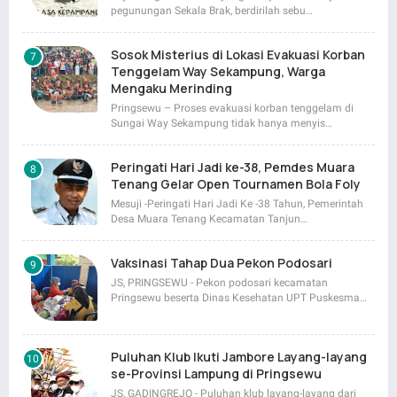
pegunungan Sekala Brak, berdirilah sebu…
Sosok Misterius di Lokasi Evakuasi Korban
Tenggelam Way Sekampung, Warga
Mengaku Merinding
Pringsewu – Proses evakuasi korban tenggelam di
Sungai Way Sekampung tidak hanya menyis…
Peringati Hari Jadi ke-38, Pemdes Muara
Tenang Gelar Open Tournamen Bola Foly
Mesuji -Peringati Hari Jadi Ke -38 Tahun, Pemerintah
Desa Muara Tenang Kecamatan Tanjun…
Vaksinasi Tahap Dua Pekon Podosari
JS, PRINGSEWU - Pekon podosari kecamatan
Pringsewu beserta Dinas Kesehatan UPT Puskesma…
Puluhan Klub Ikuti Jambore Layang-layang
se-Provinsi Lampung di Pringsewu
JS, GADINGREJO - Puluhan klub layang-layang dari