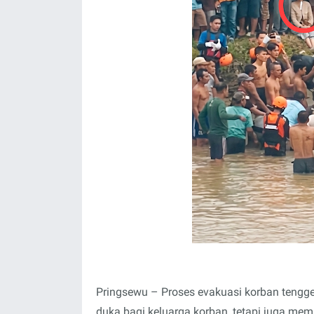
Pringsewu – Proses evakuasi korban teng
duka bagi keluarga korban, tetapi juga me