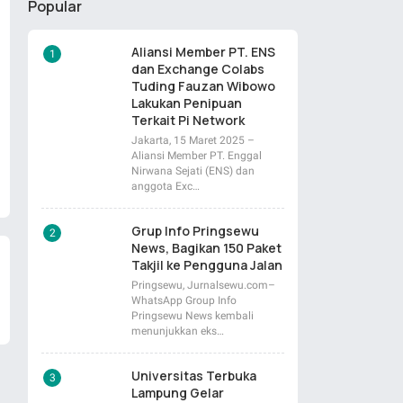
Popular
Aliansi Member PT. ENS
dan Exchange Colabs
Tuding Fauzan Wibowo
Lakukan Penipuan
Terkait Pi Network
Jakarta, 15 Maret 2025 –
Aliansi Member PT. Enggal
Nirwana Sejati (ENS) dan
anggota Exc…
Grup Info Pringsewu
News, Bagikan 150 Paket
Takjil ke Pengguna Jalan
Pringsewu, Jurnalsewu.com–
WhatsApp Group Info
Pringsewu News kembali
menunjukkan eks…
Universitas Terbuka
Lampung Gelar