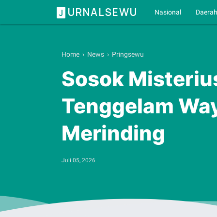
URNALSEWU
J
Nasional
Daera
Home
›
News
›
Pringsewu
Sosok Misteriu
Tenggelam Wa
Merinding
Juli 05, 2026