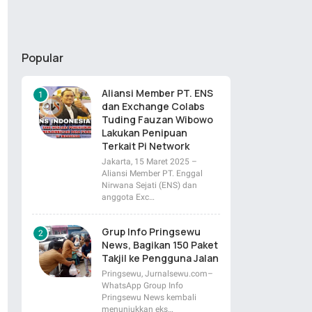
Popular
Aliansi Member PT. ENS
dan Exchange Colabs
Tuding Fauzan Wibowo
Lakukan Penipuan
Terkait Pi Network
Jakarta, 15 Maret 2025 –
Aliansi Member PT. Enggal
Nirwana Sejati (ENS) dan
anggota Exc…
Grup Info Pringsewu
News, Bagikan 150 Paket
Takjil ke Pengguna Jalan
Pringsewu, Jurnalsewu.com–
WhatsApp Group Info
Pringsewu News kembali
menunjukkan eks…