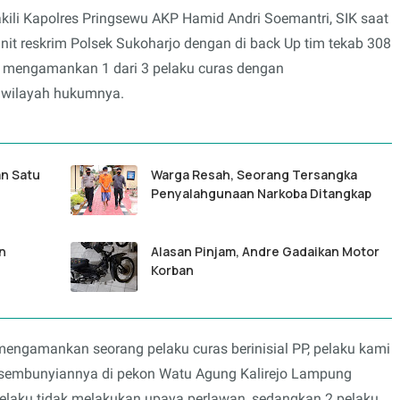
kili Kapolres Pringsewu AKP Hamid Andri Soemantri, SIK saat
it reskrim Polsek Sukoharjo dengan di back Up tim tekab 308
il mengamankan 1 dari 3 pelaku curas dengan
iwilayah hukumnya.
an Satu
Warga Resah, Seorang Tersangka
Penyalahgunaan Narkoba Ditangkap
n
Alasan Pinjam, Andre Gadaikan Motor
Korban
mengamankan seorang pelaku curas berinisial PP, pelaku kami
rsembunyiannya di pekon Watu Agung Kalirejo Lampung
elaku tidak melakukan upaya perlawan, sedangkan 2 pelaku