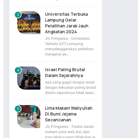
Universitas Terbuka
Lampung Gelar
Pelatihan Jarak Jauh
Angkatan 2024
JS, Pringsewu - Universitas
Terbuka (UT) Lampung
menyelenggarakan pelatihan
mengenai pe…
Israel Paling Brutal
Dalam Sejarahnya
Apa yang gagal dicapai Israel
dengan kekuatan paling brutal
dalam sejarahnya tidak akan…
Lima Makam Waliyullah
Di Bumi Jejama
Secancanan
JS, Pringsewu - Tradisi ziarah
makam para wali, kiai, dan
para leluhur yang dilakukan w…