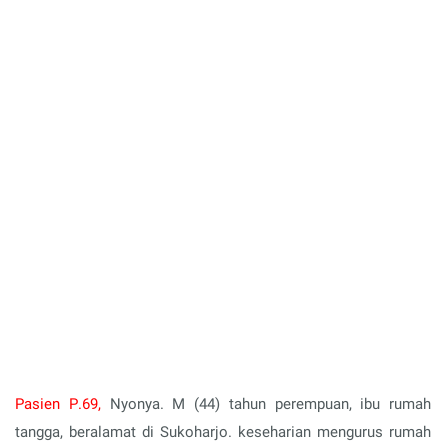
Pasien P
.69,
Ny
onya
.
M
(
44
)
tahun perempuan, ibu rumah
tangga, beralamat di Sukoharjo.
keseharian mengurus rumah