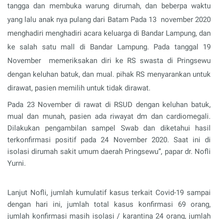
tangga dan membuka warung dirumah, dan beberpa waktu
yang lalu anak nya pulang dari Batam
Pada 13
november 2020
menghadiri menghadiri acara keluarga di Bandar Lampung, dan
ke salah satu mall di Bandar Lampung.
Pada tanggal 19
November
memeriksakan diri ke RS swasta di Pringsewu
dengan keluhan batuk, dan mual. pihak RS menyarankan untuk
dirawat, pasien memilih untuk tidak dirawat.
Pada 23 November di rawat di RSUD dengan keluhan batuk,
mual dan munah, pasien ada riwayat dm dan cardiomegali.
Dilakukan pengambilan sampel Swab dan diketahui hasil
terkonfirmasi positif pada 24 November 2020.
Saat ini di
isolasi dirumah sakit umum daerah Pringsewu
”, papar dr. Nofli
Yurni.
Lanjut Nofli,
jumlah kumulatif kasus terkait Covid-19 sampai
dengan hari ini
,
jumlah total kasus konfirmasi
69 orang
,
jumlah konfirmasi
masih isolasi / karantina
24 orang
,
jum
l
ah