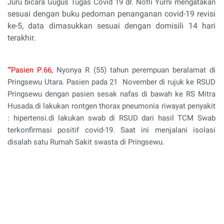
Juru bicara Gugus Tugas Covid 19 dr. Nofli Yurni mengatakan
sesuai dengan buku pedoman penanganan covid-19 revisi
ke-5, data dimasukkan sesuai dengan domisili 14 hari
terakhir.
‘”Pasien P
.66,
Nyonya R
(
55
)
tahun perempuan
beralamat di
P
ringsewu
U
tara
. Pasien
pada 21
N
ovember di rujuk ke RSUD
Pringsewu dengan pasien sesak nafas di bawah ke RS Mitra
Husada.di lakukan rontgen thorax pneumonia riwayat penyakit
: hipertensi.di lakukan swab di RSUD
dari
hasil TCM Swab
terkonfirmasi positif covid-19.
Saat ini
menjalani
isolasi
di
salah satu
Rumah Sakit swasta di Pringsewu
.