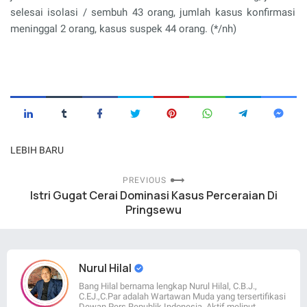
selesai isolasi / sembuh
43 orang
,
jumlah kasus konfirmasi
meninggal
2 orang
,
kasus suspe
k
44 orang
. (*/nh)
LEBIH BARU
PREVIOUS
Istri Gugat Cerai Dominasi Kasus Perceraian Di
Pringsewu
Nurul Hilal
Bang Hilal bernama lengkap Nurul Hilal, C.B.J.,
C.EJ.,C.Par adalah Wartawan Muda yang tersertifikasi
Dewan Pers Republik Indonesia. Aktif meliput