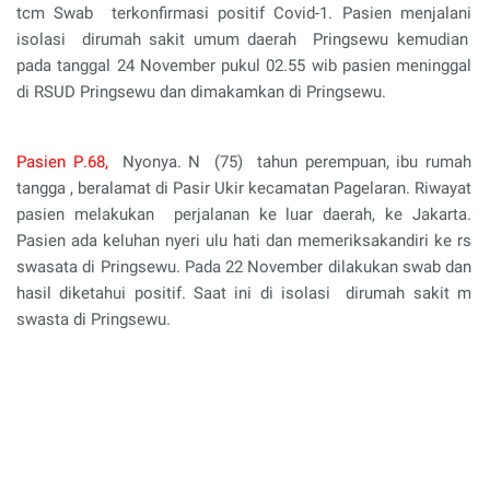
tcm Swab
terkonfirmasi positif Covid-1.
Pasien menjalani
isolasi
dirumah sakit umum daerah
Pringsewu
kemudian
pada tanggal 24 November pukul 02.55 wib pasien meninggal
di RSUD Pringsewu dan dimakamkan di Pringsewu.
Pasien P
.68,
N
y
onya
.
N
(
75
)
tahun perempuan,
ibu rumah
tangga
, beralamat di Pasir Ukir kec
amatan
Pagelaran.
Riwayat
p
asien melakukan
perjalanan ke luar daerah
,
ke
Jakarta.
Pasien
ada keluhan nyeri ulu hati dan memeriksakandiri ke rs
swasata di Pringsewu.
Pada 22 November dilakukan swab dan
hasil diketahui positif.
Saat ini di isolasi
dirumah sakit m
swasta di Pringsewu
.