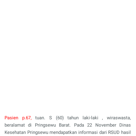
Pasien p
.67,
t
uan. S
(
60
)
tahun laki-laki , wiraswasta,
beralamat di Pringsewu Barat.
P
ada 22 November Dinas
Kesehatan Pringsewu mendapatkan informasi dari RSUD hasil