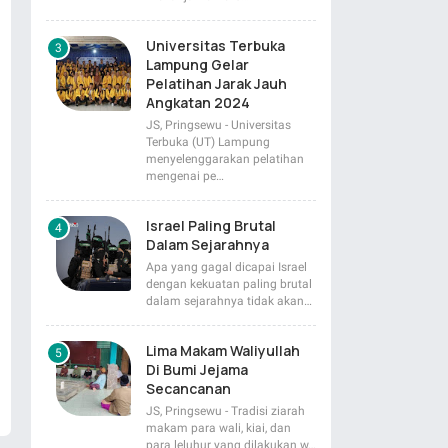
Universitas Terbuka
Lampung Gelar
Pelatihan Jarak Jauh
Angkatan 2024
JS, Pringsewu - Universitas
Terbuka (UT) Lampung
menyelenggarakan pelatihan
mengenai pe…
Israel Paling Brutal
Dalam Sejarahnya
Apa yang gagal dicapai Israel
dengan kekuatan paling brutal
dalam sejarahnya tidak akan…
Lima Makam Waliyullah
Di Bumi Jejama
Secancanan
JS, Pringsewu - Tradisi ziarah
makam para wali, kiai, dan
para leluhur yang dilakukan w…