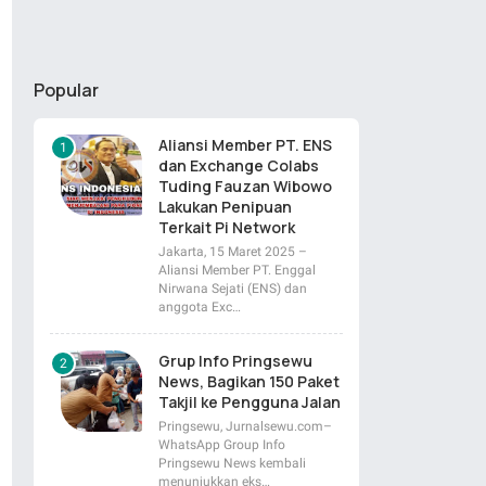
Popular
Aliansi Member PT. ENS
dan Exchange Colabs
Tuding Fauzan Wibowo
Lakukan Penipuan
Terkait Pi Network
Jakarta, 15 Maret 2025 –
Aliansi Member PT. Enggal
Nirwana Sejati (ENS) dan
anggota Exc…
Grup Info Pringsewu
News, Bagikan 150 Paket
Takjil ke Pengguna Jalan
Pringsewu, Jurnalsewu.com–
WhatsApp Group Info
Pringsewu News kembali
menunjukkan eks…