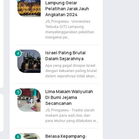
Lampung Gelar
Pelatihan Jarak Jauh
Angkatan 2024
JS, Pringsewu - Universitas
Terbuka (UT) Lampung
menyelenggarakan pelatihan
mengenai pe…
Israel Paling Brutal
Dalam Sejarahnya
Apa yang gagal dicapai Israel
dengan kekuatan paling brutal
dalam sejarahnya tidak akan…
Lima Makam Waliyullah
Di Bumi Jejama
Secancanan
JS, Pringsewu - Tradisi ziarah
makam para wali, kiai, dan
para leluhur yang dilakukan w…
Belasa Kepampang: