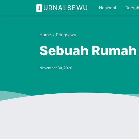
URNALSEWU
J
Nasional
Daera
Home
›
Pringsewu
Sebuah Rumah P
November 30, 2020