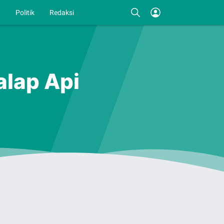
I
Politik
Redaksi
alap Api