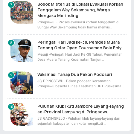
Sosok Misterius di Lokasi Evakuasi Korban
Tenggelam Way Sekampung, Warga
Mengaku Merinding
Pringsewu – Proses evakuasi korban tenggelam di
Sungai Way Sekampung tidak hanya menyis…
Peringati Hari Jadi ke-38, Pemdes Muara
Tenang Gelar Open Tournamen Bola Foly
Mesuji -Peringati Hari Jadi Ke -38 Tahun, Pemerintah
Desa Muara Tenang Kecamatan Tanjun…
Vaksinasi Tahap Dua Pekon Podosari
JS, PRINGSEWU - Pekon podosari kecamatan
Pringsewu beserta Dinas Kesehatan UPT Puskesma…
Puluhan Klub Ikuti Jambore Layang-layang
se-Provinsi Lampung di Pringsewu
JS, GADINGREJO - Puluhan klub layang-layang dari
sejumlah kabupaten dan kota mengikuti …