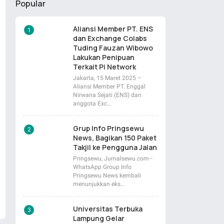
Popular
Aliansi Member PT. ENS
dan Exchange Colabs
Tuding Fauzan Wibowo
Lakukan Penipuan
Terkait Pi Network
Jakarta, 15 Maret 2025 –
Aliansi Member PT. Enggal
Nirwana Sejati (ENS) dan
anggota Exc…
Grup Info Pringsewu
News, Bagikan 150 Paket
Takjil ke Pengguna Jalan
Pringsewu, Jurnalsewu.com–
WhatsApp Group Info
Pringsewu News kembali
menunjukkan eks…
Universitas Terbuka
Lampung Gelar