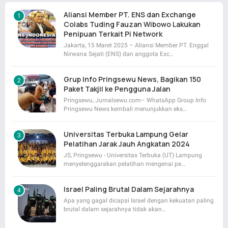
Aliansi Member PT. ENS dan Exchange
Colabs Tuding Fauzan Wibowo Lakukan
Penipuan Terkait Pi Network
Jakarta, 15 Maret 2025 – Aliansi Member PT. Enggal
Nirwana Sejati (ENS) dan anggota Exc…
Grup Info Pringsewu News, Bagikan 150
Paket Takjil ke Pengguna Jalan
Pringsewu, Jurnalsewu.com– WhatsApp Group Info
Pringsewu News kembali menunjukkan eks…
Universitas Terbuka Lampung Gelar
Pelatihan Jarak Jauh Angkatan 2024
JS, Pringsewu - Universitas Terbuka (UT) Lampung
menyelenggarakan pelatihan mengenai pe…
Israel Paling Brutal Dalam Sejarahnya
Apa yang gagal dicapai Israel dengan kekuatan paling
brutal dalam sejarahnya tidak akan…