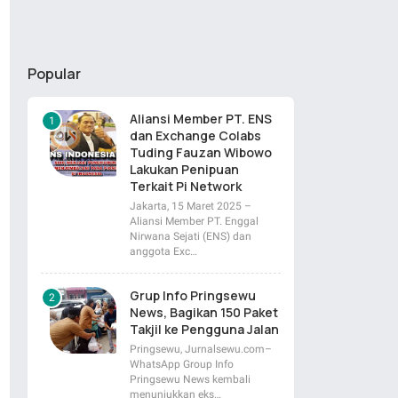
Popular
Aliansi Member PT. ENS
dan Exchange Colabs
Tuding Fauzan Wibowo
Lakukan Penipuan
Terkait Pi Network
Jakarta, 15 Maret 2025 –
Aliansi Member PT. Enggal
Nirwana Sejati (ENS) dan
anggota Exc…
Grup Info Pringsewu
News, Bagikan 150 Paket
Takjil ke Pengguna Jalan
Pringsewu, Jurnalsewu.com–
WhatsApp Group Info
Pringsewu News kembali
menunjukkan eks…