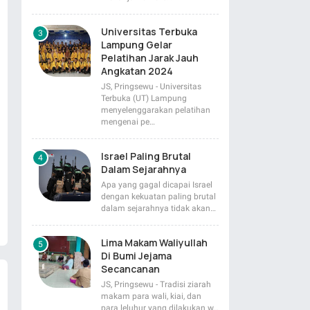
Universitas Terbuka
Lampung Gelar
Pelatihan Jarak Jauh
Angkatan 2024
JS, Pringsewu - Universitas
Terbuka (UT) Lampung
menyelenggarakan pelatihan
mengenai pe…
Israel Paling Brutal
Dalam Sejarahnya
Apa yang gagal dicapai Israel
dengan kekuatan paling brutal
dalam sejarahnya tidak akan…
Lima Makam Waliyullah
Di Bumi Jejama
Secancanan
JS, Pringsewu - Tradisi ziarah
makam para wali, kiai, dan
para leluhur yang dilakukan w…