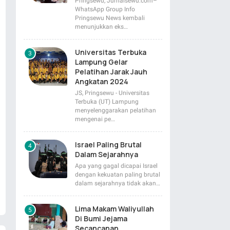
Pringsewu, Jurnalsewu.com–
WhatsApp Group Info
Pringsewu News kembali
menunjukkan eks…
Universitas Terbuka
Lampung Gelar
Pelatihan Jarak Jauh
Angkatan 2024
JS, Pringsewu - Universitas
Terbuka (UT) Lampung
menyelenggarakan pelatihan
mengenai pe…
Israel Paling Brutal
Dalam Sejarahnya
Apa yang gagal dicapai Israel
dengan kekuatan paling brutal
dalam sejarahnya tidak akan…
Lima Makam Waliyullah
Di Bumi Jejama
Secancanan