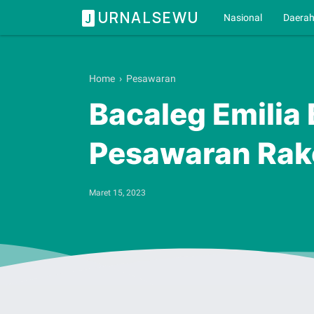
URNALSEWU
J
Nasional
Daera
Home
›
Pesawaran
Bacaleg Emili
Pesawaran Rakor
Maret 15, 2023