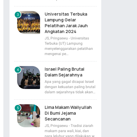
Universitas Terbuka
Lampung Gelar
Pelatihan Jarak Jauh
Angkatan 2024
JS, Pringsewu - Universitas
Terbuka (UT) Lampung
menyelenggarakan pelatihan
mengenai pe…
Israel Paling Brutal
Dalam Sejarahnya
Apa yang gagal dicapai Israel
dengan kekuatan paling brutal
dalam sejarahnya tidak akan…
Lima Makam Waliyullah
Di Bumi Jejama
Secancanan
JS, Pringsewu - Tradisi ziarah
makam para wali, kiai, dan
para leluhur yang dilakukan w…