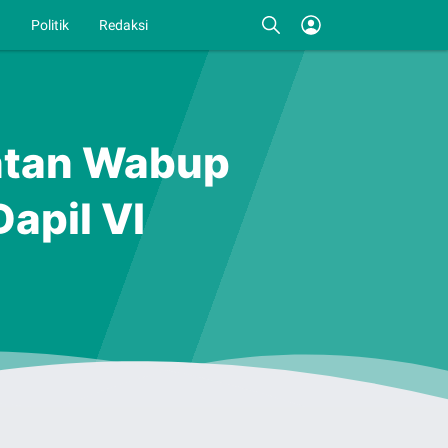
I
Politik
Redaksi
ntan Wabup
apil VI