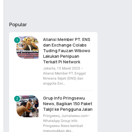
Popular
Aliansi Member PT. ENS
dan Exchange Colabs
Tuding Fauzan Wibowo
Lakukan Penipuan
Terkait Pi Network
Jakarta, 15 Maret 2025 –
Aliansi Member PT. Enggal
Nirwana Sejati (ENS) dan
anggota Exc…
Grup Info Pringsewu
News, Bagikan 150 Paket
Takjil ke Pengguna Jalan
Pringsewu, Jurnalsewu.com–
WhatsApp Group Info
Pringsewu News kembali
menunjukkan eks…