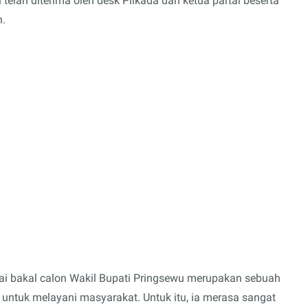
lah diterima oleh desk Pilkada dan ketua partai beserta
n.
gai bakal calon Wakil Bupati Pringsewu merupakan sebuah
 untuk melayani masyarakat. Untuk itu, ia merasa sangat