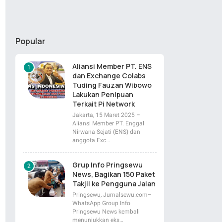
Popular
Aliansi Member PT. ENS
dan Exchange Colabs
Tuding Fauzan Wibowo
Lakukan Penipuan
Terkait Pi Network
Jakarta, 15 Maret 2025 –
Aliansi Member PT. Enggal
Nirwana Sejati (ENS) dan
anggota Exc…
Grup Info Pringsewu
News, Bagikan 150 Paket
Takjil ke Pengguna Jalan
Pringsewu, Jurnalsewu.com–
WhatsApp Group Info
Pringsewu News kembali
menunjukkan eks…