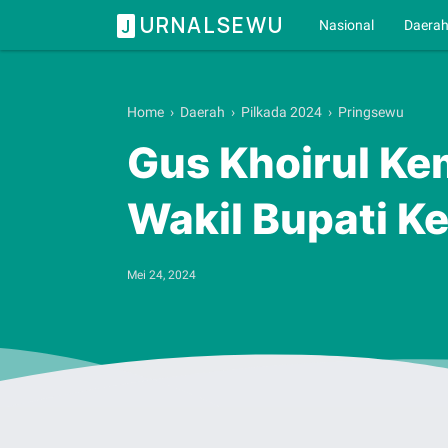
URNALSEWU
J
Nasional
Daera
Home
›
Daerah
›
Pilkada 2024
›
Pringsewu
Gus Khoirul Ke
Wakil Bupati K
Mei 24, 2024