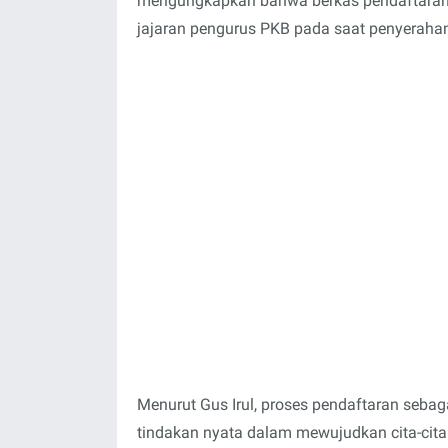
mengungkapkan bahwa berkas pendaftaran te
jajaran pengurus PKB pada saat penyeraha
Menurut Gus Irul, proses pendaftaran seba
tindakan nyata dalam mewujudkan cita-cita