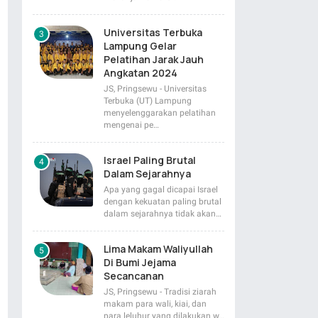
Universitas Terbuka
Lampung Gelar
Pelatihan Jarak Jauh
Angkatan 2024
JS, Pringsewu - Universitas
Terbuka (UT) Lampung
menyelenggarakan pelatihan
mengenai pe…
Israel Paling Brutal
Dalam Sejarahnya
Apa yang gagal dicapai Israel
dengan kekuatan paling brutal
dalam sejarahnya tidak akan…
Lima Makam Waliyullah
Di Bumi Jejama
Secancanan
JS, Pringsewu - Tradisi ziarah
makam para wali, kiai, dan
para leluhur yang dilakukan w…