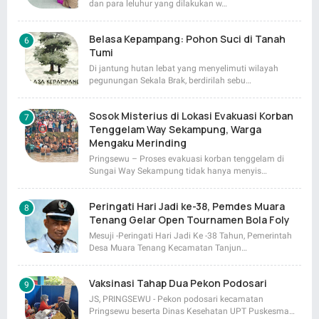
dan para leluhur yang dilakukan w…
Belasa Kepampang: Pohon Suci di Tanah
Tumi
Di jantung hutan lebat yang menyelimuti wilayah
pegunungan Sekala Brak, berdirilah sebu…
Sosok Misterius di Lokasi Evakuasi Korban
Tenggelam Way Sekampung, Warga
Mengaku Merinding
Pringsewu – Proses evakuasi korban tenggelam di
Sungai Way Sekampung tidak hanya menyis…
Peringati Hari Jadi ke-38, Pemdes Muara
Tenang Gelar Open Tournamen Bola Foly
Mesuji -Peringati Hari Jadi Ke -38 Tahun, Pemerintah
Desa Muara Tenang Kecamatan Tanjun…
Vaksinasi Tahap Dua Pekon Podosari
JS, PRINGSEWU - Pekon podosari kecamatan
Pringsewu beserta Dinas Kesehatan UPT Puskesma…