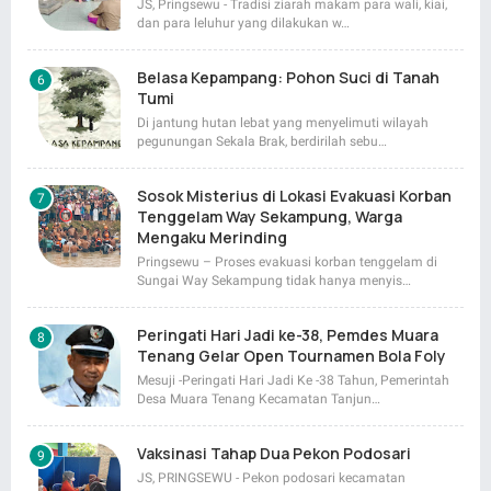
JS, Pringsewu - Tradisi ziarah makam para wali, kiai,
dan para leluhur yang dilakukan w…
Belasa Kepampang: Pohon Suci di Tanah
Tumi
Di jantung hutan lebat yang menyelimuti wilayah
pegunungan Sekala Brak, berdirilah sebu…
Sosok Misterius di Lokasi Evakuasi Korban
Tenggelam Way Sekampung, Warga
Mengaku Merinding
Pringsewu – Proses evakuasi korban tenggelam di
Sungai Way Sekampung tidak hanya menyis…
Peringati Hari Jadi ke-38, Pemdes Muara
Tenang Gelar Open Tournamen Bola Foly
Mesuji -Peringati Hari Jadi Ke -38 Tahun, Pemerintah
Desa Muara Tenang Kecamatan Tanjun…
Vaksinasi Tahap Dua Pekon Podosari
JS, PRINGSEWU - Pekon podosari kecamatan