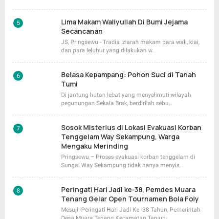
Lima Makam Waliyullah Di Bumi Jejama
Secancanan
JS, Pringsewu - Tradisi ziarah makam para wali, kiai,
dan para leluhur yang dilakukan w…
Belasa Kepampang: Pohon Suci di Tanah
Tumi
Di jantung hutan lebat yang menyelimuti wilayah
pegunungan Sekala Brak, berdirilah sebu…
Sosok Misterius di Lokasi Evakuasi Korban
Tenggelam Way Sekampung, Warga
Mengaku Merinding
Pringsewu – Proses evakuasi korban tenggelam di
Sungai Way Sekampung tidak hanya menyis…
Peringati Hari Jadi ke-38, Pemdes Muara
Tenang Gelar Open Tournamen Bola Foly
Mesuji -Peringati Hari Jadi Ke -38 Tahun, Pemerintah
Desa Muara Tenang Kecamatan Tanjun…