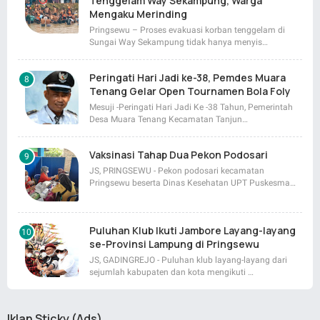
Tenggelam Way Sekampung, Warga
Mengaku Merinding
Pringsewu – Proses evakuasi korban tenggelam di
Sungai Way Sekampung tidak hanya menyis…
Peringati Hari Jadi ke-38, Pemdes Muara
Tenang Gelar Open Tournamen Bola Foly
Mesuji -Peringati Hari Jadi Ke -38 Tahun, Pemerintah
Desa Muara Tenang Kecamatan Tanjun…
Vaksinasi Tahap Dua Pekon Podosari
JS, PRINGSEWU - Pekon podosari kecamatan
Pringsewu beserta Dinas Kesehatan UPT Puskesma…
Puluhan Klub Ikuti Jambore Layang-layang
se-Provinsi Lampung di Pringsewu
JS, GADINGREJO - Puluhan klub layang-layang dari
sejumlah kabupaten dan kota mengikuti …
Iklan Sticky (Ads)