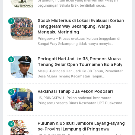
Di jantung hutan lebat yang menyelimuti wilayah
pegunungan Sekala Brak, berdirilah sebu…
Sosok Misterius di Lokasi Evakuasi Korban
Tenggelam Way Sekampung, Warga
Mengaku Merinding
Pringsewu – Proses evakuasi korban tenggelam di
Sungai Way Sekampung tidak hanya menyis…
Peringati Hari Jadi ke-38, Pemdes Muara
Tenang Gelar Open Tournamen Bola Foly
Mesuji -Peringati Hari Jadi Ke -38 Tahun, Pemerintah
Desa Muara Tenang Kecamatan Tanjun…
Vaksinasi Tahap Dua Pekon Podosari
JS, PRINGSEWU - Pekon podosari kecamatan
Pringsewu beserta Dinas Kesehatan UPT Puskesma…
Puluhan Klub Ikuti Jambore Layang-layang
se-Provinsi Lampung di Pringsewu