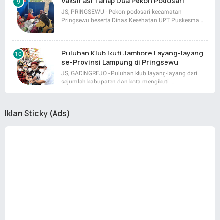
Vaksinasi Tahap Dua Pekon Podosari
JS, PRINGSEWU - Pekon podosari kecamatan
Pringsewu beserta Dinas Kesehatan UPT Puskesma…
Puluhan Klub Ikuti Jambore Layang-layang
se-Provinsi Lampung di Pringsewu
JS, GADINGREJO - Puluhan klub layang-layang dari
sejumlah kabupaten dan kota mengikuti …
Iklan Sticky (Ads)