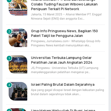
Colabs Tuding Fauzan Wibowo Lakukan
Penipuan Terkait Pi Network
Jakarta, 15 Maret 2025 – Aliansi Member PT. Enggal
Nirwana Sejati (ENS) dan anggota Exc…
Grup Info Pringsewu News, Bagikan 150
Paket Takjil ke Pengguna Jalan
Pringsewu, Jurnalsewu.com– WhatsApp Group Info
Pringsewu News kembali menunjukkan eks…
Universitas Terbuka Lampung Gelar
Pelatihan Jarak Jauh Angkatan 2024
JS, Pringsewu - Universitas Terbuka (UT) Lampung
menyelenggarakan pelatihan mengenai pe…
Israel Paling Brutal Dalam Sejarahnya
Apa yang gagal dicapai Israel dengan kekuatan paling
brutal dalam sejarahnya tidak akan…
Lima Makam Waliyullah Di Bumi Jejama