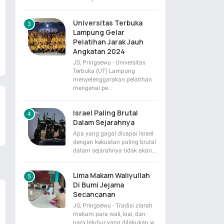
Universitas Terbuka
Lampung Gelar
Pelatihan Jarak Jauh
Angkatan 2024
JS, Pringsewu - Universitas
Terbuka (UT) Lampung
menyelenggarakan pelatihan
mengenai pe…
Israel Paling Brutal
Dalam Sejarahnya
Apa yang gagal dicapai Israel
dengan kekuatan paling brutal
dalam sejarahnya tidak akan…
Lima Makam Waliyullah
Di Bumi Jejama
Secancanan
JS, Pringsewu - Tradisi ziarah
makam para wali, kiai, dan
para leluhur yang dilakukan w…