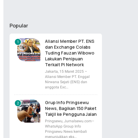
Popular
Aliansi Member PT. ENS
dan Exchange Colabs
Tuding Fauzan Wibowo
Lakukan Penipuan
Terkait Pi Network
Jakarta, 15 Maret 2025 –
Aliansi Member PT. Enggal
Nirwana Sejati (ENS) dan
anggota Exc…
Grup Info Pringsewu
News, Bagikan 150 Paket
Takjil ke Pengguna Jalan
Pringsewu, Jurnalsewu.com–
WhatsApp Group Info
Pringsewu News kembali
menunjukkan eks…