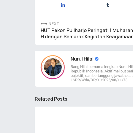
NEXT
HUT Pekon Pujiharjo Peringati 1 Muhara
H dengan Semarak Kegiatan Keagamaa
Nurul Hilal
Bang Hilal bernama lengkap Nurul Hil
Republik Indonesia. Aktif meliput per
objektif, dan bertanggung jawab sesu
LSPR/Wda/DP/XI/2025/08/11/73
Related Posts