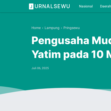
URNALSEWU
J
Nasional
Daera
Home
›
Lampung
›
Pringsewu
Pengusaha Mud
Yatim pada 10
Juli 06, 2025