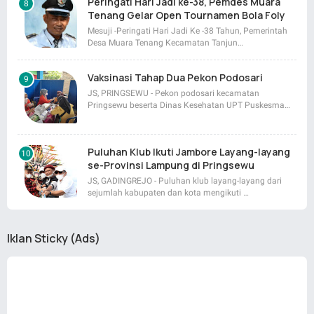
Peringati Hari Jadi ke-38, Pemdes Muara
Tenang Gelar Open Tournamen Bola Foly
Mesuji -Peringati Hari Jadi Ke -38 Tahun, Pemerintah
Desa Muara Tenang Kecamatan Tanjun…
Vaksinasi Tahap Dua Pekon Podosari
JS, PRINGSEWU - Pekon podosari kecamatan
Pringsewu beserta Dinas Kesehatan UPT Puskesma…
Puluhan Klub Ikuti Jambore Layang-layang
se-Provinsi Lampung di Pringsewu
JS, GADINGREJO - Puluhan klub layang-layang dari
sejumlah kabupaten dan kota mengikuti …
Iklan Sticky (Ads)