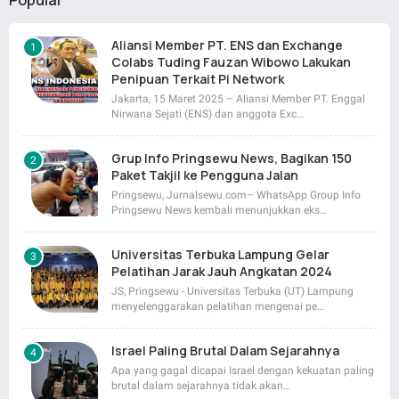
Popular
Aliansi Member PT. ENS dan Exchange
Colabs Tuding Fauzan Wibowo Lakukan
Penipuan Terkait Pi Network
Jakarta, 15 Maret 2025 – Aliansi Member PT. Enggal
Nirwana Sejati (ENS) dan anggota Exc…
Grup Info Pringsewu News, Bagikan 150
Paket Takjil ke Pengguna Jalan
Pringsewu, Jurnalsewu.com– WhatsApp Group Info
Pringsewu News kembali menunjukkan eks…
Universitas Terbuka Lampung Gelar
Pelatihan Jarak Jauh Angkatan 2024
JS, Pringsewu - Universitas Terbuka (UT) Lampung
menyelenggarakan pelatihan mengenai pe…
Israel Paling Brutal Dalam Sejarahnya
Apa yang gagal dicapai Israel dengan kekuatan paling
brutal dalam sejarahnya tidak akan…