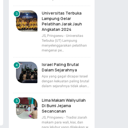
Universitas Terbuka
Lampung Gelar
Pelatihan Jarak Jauh
Angkatan 2024
JS, Pringsewu - Universitas
Terbuka (UT) Lampung
menyelenggarakan pelatihan
mengenai pe…
Israel Paling Brutal
Dalam Sejarahnya
Apa yang gagal dicapai Israel
dengan kekuatan paling brutal
dalam sejarahnya tidak akan…
Lima Makam Waliyullah
Di Bumi Jejama
Secancanan
JS, Pringsewu - Tradisi ziarah
makam para wali, kiai, dan
para leluhur yang dilakukan w…