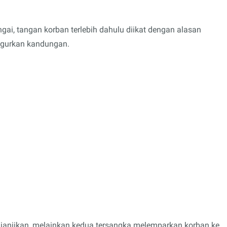
ai, tangan korban terlebih dahulu diikat dengan alasan
ugurkan kandungan.
anjikan, melainkan kedua tersangka melemparkan korban ke