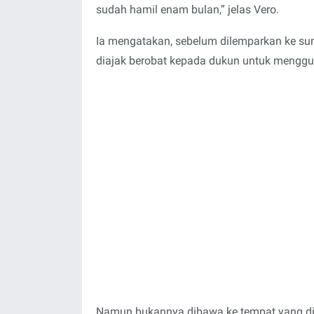
sudah hamil enam bulan,” jelas Vero.
Ia mengatakan, sebelum dilemparkan ke sung
diajak berobat kepada dukun untuk mengg
Namun bukannya dibawa ke tempat yang dij