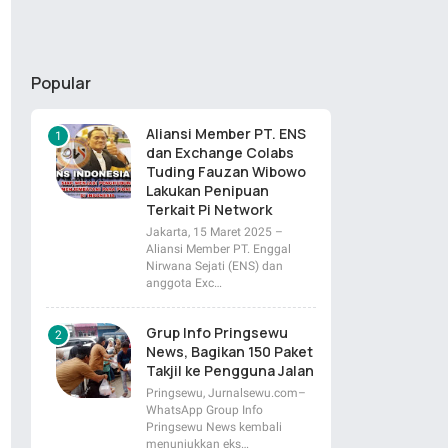
Popular
Aliansi Member PT. ENS
dan Exchange Colabs
Tuding Fauzan Wibowo
Lakukan Penipuan
Terkait Pi Network
Jakarta, 15 Maret 2025 –
Aliansi Member PT. Enggal
Nirwana Sejati (ENS) dan
anggota Exc…
Grup Info Pringsewu
News, Bagikan 150 Paket
Takjil ke Pengguna Jalan
Pringsewu, Jurnalsewu.com–
WhatsApp Group Info
Pringsewu News kembali
menunjukkan eks…