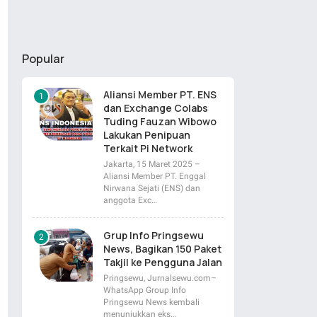
Popular
Aliansi Member PT. ENS
dan Exchange Colabs
Tuding Fauzan Wibowo
Lakukan Penipuan
Terkait Pi Network
Jakarta, 15 Maret 2025 –
Aliansi Member PT. Enggal
Nirwana Sejati (ENS) dan
anggota Exc…
Grup Info Pringsewu
News, Bagikan 150 Paket
Takjil ke Pengguna Jalan
Pringsewu, Jurnalsewu.com–
WhatsApp Group Info
Pringsewu News kembali
menunjukkan eks…