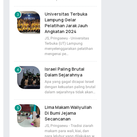
Universitas Terbuka
Lampung Gelar
Pelatihan Jarak Jauh
Angkatan 2024
JS, Pringsewu - Universitas
Terbuka (UT) Lampung
menyelenggarakan pelatihan
mengenai pe…
Israel Paling Brutal
Dalam Sejarahnya
Apa yang gagal dicapai Israel
dengan kekuatan paling brutal
dalam sejarahnya tidak akan…
Lima Makam Waliyullah
Di Bumi Jejama
Secancanan
JS, Pringsewu - Tradisi ziarah
makam para wali, kiai, dan
para leluhur yang dilakukan w…