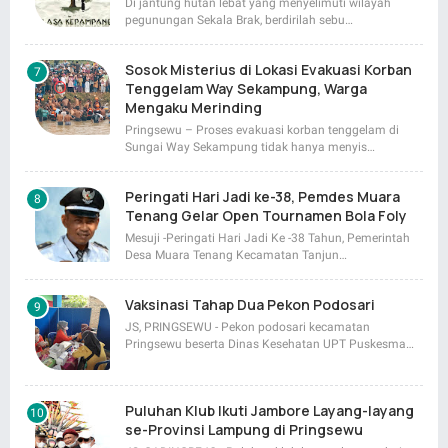
Di jantung hutan lebat yang menyelimuti wilayah
pegunungan Sekala Brak, berdirilah sebu…
Sosok Misterius di Lokasi Evakuasi Korban
Tenggelam Way Sekampung, Warga
Mengaku Merinding
Pringsewu – Proses evakuasi korban tenggelam di
Sungai Way Sekampung tidak hanya menyis…
Peringati Hari Jadi ke-38, Pemdes Muara
Tenang Gelar Open Tournamen Bola Foly
Mesuji -Peringati Hari Jadi Ke -38 Tahun, Pemerintah
Desa Muara Tenang Kecamatan Tanjun…
Vaksinasi Tahap Dua Pekon Podosari
JS, PRINGSEWU - Pekon podosari kecamatan
Pringsewu beserta Dinas Kesehatan UPT Puskesma…
Puluhan Klub Ikuti Jambore Layang-layang
se-Provinsi Lampung di Pringsewu