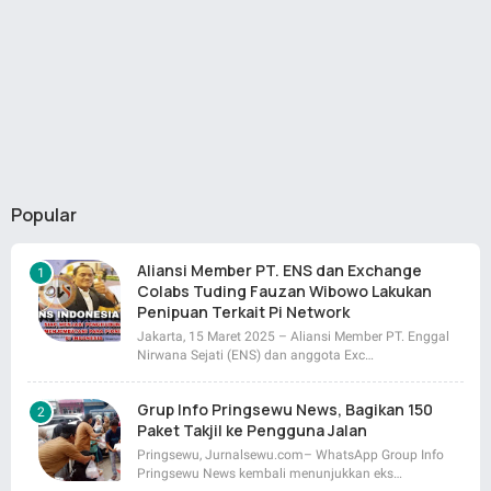
Popular
Aliansi Member PT. ENS dan Exchange
Colabs Tuding Fauzan Wibowo Lakukan
Penipuan Terkait Pi Network
Jakarta, 15 Maret 2025 – Aliansi Member PT. Enggal
Nirwana Sejati (ENS) dan anggota Exc…
Grup Info Pringsewu News, Bagikan 150
Paket Takjil ke Pengguna Jalan
Pringsewu, Jurnalsewu.com– WhatsApp Group Info
Pringsewu News kembali menunjukkan eks…