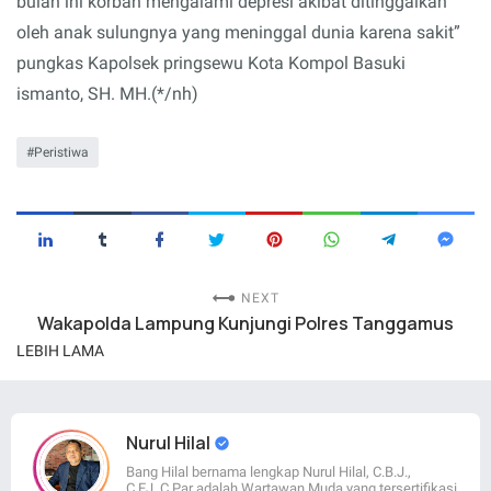
bulan ini korban mengalami depresi akibat ditinggalkan
oleh anak sulungnya yang meninggal dunia karena sakit”
pungkas Kapolsek pringsewu Kota Kompol Basuki
ismanto, SH. MH.(*/nh)
Peristiwa
NEXT
Wakapolda Lampung Kunjungi Polres Tanggamus
LEBIH LAMA
Nurul Hilal
Bang Hilal bernama lengkap Nurul Hilal, C.B.J.,
C.EJ.,C.Par adalah Wartawan Muda yang tersertifikasi