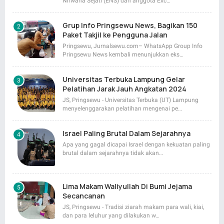
Nirwana Sejati (ENS) dan anggota Exc…
Grup Info Pringsewu News, Bagikan 150
Paket Takjil ke Pengguna Jalan
Pringsewu, Jurnalsewu.com– WhatsApp Group Info
Pringsewu News kembali menunjukkan eks…
Universitas Terbuka Lampung Gelar
Pelatihan Jarak Jauh Angkatan 2024
JS, Pringsewu - Universitas Terbuka (UT) Lampung
menyelenggarakan pelatihan mengenai pe…
Israel Paling Brutal Dalam Sejarahnya
Apa yang gagal dicapai Israel dengan kekuatan paling
brutal dalam sejarahnya tidak akan…
Lima Makam Waliyullah Di Bumi Jejama
Secancanan
JS, Pringsewu - Tradisi ziarah makam para wali, kiai,
dan para leluhur yang dilakukan w…