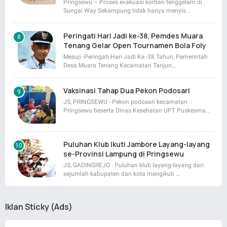
Pringsewu – Proses evakuasi korban tenggelam di
Sungai Way Sekampung tidak hanya menyis…
Peringati Hari Jadi ke-38, Pemdes Muara
Tenang Gelar Open Tournamen Bola Foly
Mesuji -Peringati Hari Jadi Ke -38 Tahun, Pemerintah
Desa Muara Tenang Kecamatan Tanjun…
Vaksinasi Tahap Dua Pekon Podosari
JS, PRINGSEWU - Pekon podosari kecamatan
Pringsewu beserta Dinas Kesehatan UPT Puskesma…
Puluhan Klub Ikuti Jambore Layang-layang
se-Provinsi Lampung di Pringsewu
JS, GADINGREJO - Puluhan klub layang-layang dari
sejumlah kabupaten dan kota mengikuti …
Iklan Sticky (Ads)