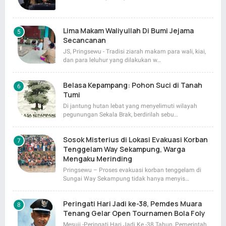
Lima Makam Waliyullah Di Bumi Jejama
Secancanan
JS, Pringsewu - Tradisi ziarah makam para wali, kiai,
dan para leluhur yang dilakukan w…
Belasa Kepampang: Pohon Suci di Tanah
Tumi
Di jantung hutan lebat yang menyelimuti wilayah
pegunungan Sekala Brak, berdirilah sebu…
Sosok Misterius di Lokasi Evakuasi Korban
Tenggelam Way Sekampung, Warga
Mengaku Merinding
Pringsewu – Proses evakuasi korban tenggelam di
Sungai Way Sekampung tidak hanya menyis…
Peringati Hari Jadi ke-38, Pemdes Muara
Tenang Gelar Open Tournamen Bola Foly
Mesuji -Peringati Hari Jadi Ke -38 Tahun, Pemerintah