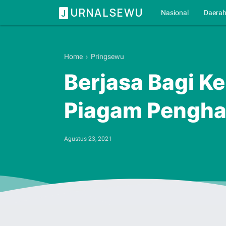
URNALSEWU
J
Nasional
Daera
Home
›
Pringsewu
Berjasa Bagi K
Piagam Pengha
Agustus 23, 2021