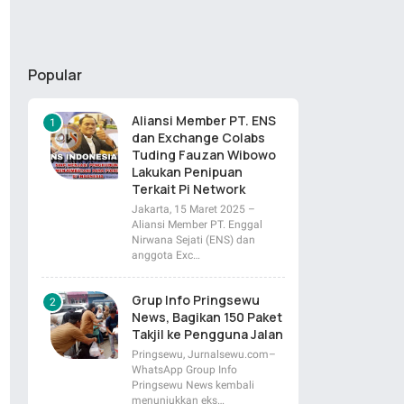
Popular
Aliansi Member PT. ENS
dan Exchange Colabs
Tuding Fauzan Wibowo
Lakukan Penipuan
Terkait Pi Network
Jakarta, 15 Maret 2025 –
Aliansi Member PT. Enggal
Nirwana Sejati (ENS) dan
anggota Exc…
Grup Info Pringsewu
News, Bagikan 150 Paket
Takjil ke Pengguna Jalan
Pringsewu, Jurnalsewu.com–
WhatsApp Group Info
Pringsewu News kembali
menunjukkan eks…