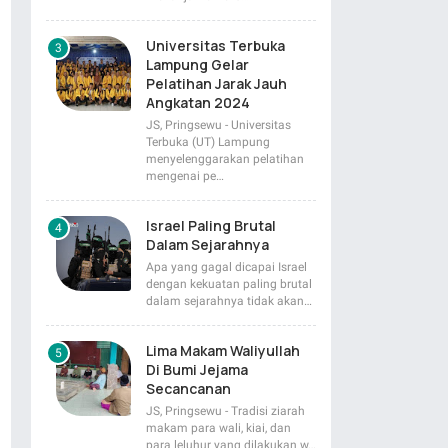
Universitas Terbuka
Lampung Gelar
Pelatihan Jarak Jauh
Angkatan 2024
JS, Pringsewu - Universitas
Terbuka (UT) Lampung
menyelenggarakan pelatihan
mengenai pe…
Israel Paling Brutal
Dalam Sejarahnya
Apa yang gagal dicapai Israel
dengan kekuatan paling brutal
dalam sejarahnya tidak akan…
Lima Makam Waliyullah
Di Bumi Jejama
Secancanan
JS, Pringsewu - Tradisi ziarah
makam para wali, kiai, dan
para leluhur yang dilakukan w…