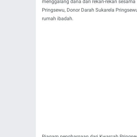
menggalang dana dari rekan-rekan sesama
Pringsewu, Donor Darah Sukarela Pringse
rumah ibadah.
Piagam penghargaan dari Kwarcab Pringsew