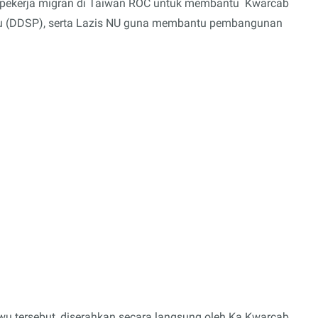
 pekerja migran di Taiwan ROC untuk membantu Kwarcab
wu (DDSP), serta Lazis NU guna membantu pembangunan
u tersebut, diserahkan secara langsung oleh Ka Kwarcab