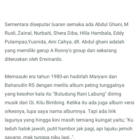
Sementara diseputar luaran semaka ada Abdul Ghani, M
Rusli, Zainal, Nurbaiti, Shera Diba, Hilla Hambala, Eddy
Pulampas,Yusnida, Aini Cahya, dll. Abdul ghani adalah
yang memiliki gerup A Ronny's group dan sekarang
diteruskan oleh Erwinardo.
Memasuki era tahun 1980-an hadirlah Maryani dan
Baharudin RS dengan merilis album peting tunggalnya
yang kesohor kala itu "Butudung Rani Labung" diiring
musik dari OL Kilu Bimbing. Ketika itu ada juga album versi
orkesnya, lupa saya nama albumnya. Tapi ada lirik
lagunya yang hingga kini masih terniang kuingat yaitu; "Ku
teduh halok jawoh, putit hambor jak pagi, api lajuku jemoh
sayang..mak tungga niku lagi..".