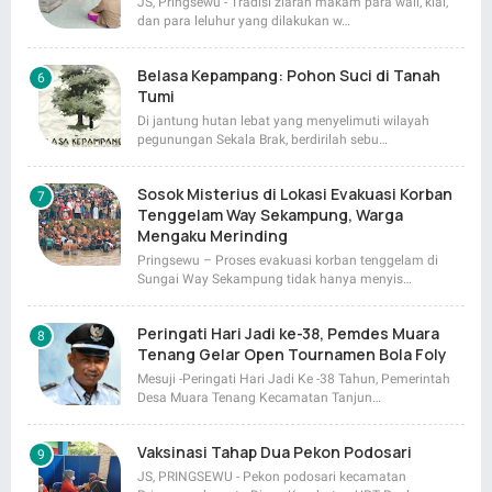
JS, Pringsewu - Tradisi ziarah makam para wali, kiai,
dan para leluhur yang dilakukan w…
Belasa Kepampang: Pohon Suci di Tanah
Tumi
Di jantung hutan lebat yang menyelimuti wilayah
pegunungan Sekala Brak, berdirilah sebu…
Sosok Misterius di Lokasi Evakuasi Korban
Tenggelam Way Sekampung, Warga
Mengaku Merinding
Pringsewu – Proses evakuasi korban tenggelam di
Sungai Way Sekampung tidak hanya menyis…
Peringati Hari Jadi ke-38, Pemdes Muara
Tenang Gelar Open Tournamen Bola Foly
Mesuji -Peringati Hari Jadi Ke -38 Tahun, Pemerintah
Desa Muara Tenang Kecamatan Tanjun…
Vaksinasi Tahap Dua Pekon Podosari
JS, PRINGSEWU - Pekon podosari kecamatan