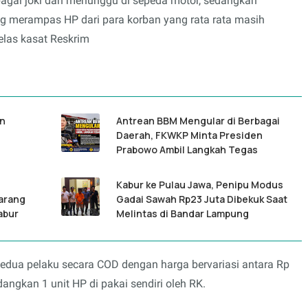
ebagai joki dan menunggu di sepeda motor, sedangkan
ng merampas HP dari para korban yang rata rata masih
elas kasat Reskrim
an
Antrean BBM Mengular di Berbagai
Daerah, FKWKP Minta Presiden
Prabowo Ambil Langkah Tegas
Kabur ke Pulau Jawa, Penipu Modus
Barang
Gadai Sawah Rp23 Juta Dibekuk Saat
abur
Melintas di Bandar Lampung
 kedua pelaku secara COD dengan harga bervariasi antara Rp
dangkan 1 unit HP di pakai sendiri oleh RK.