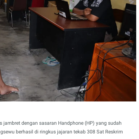
us jambret dengan sasaran Handphone (HP) yang sudah
gsewu berhasil di ringkus jajaran tekab 308 Sat Reskrim