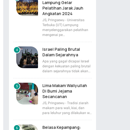
Lampung Gelar
Pelatihan Jarak Jauh
Angkatan 2024
JS, Pringsewu - Universitas
Terbuka (UT) Lampung
menyelenggarakan pelatihan
mengenai pe…
Israel Paling Brutal
Dalam Sejarahnya
Apa yang gagal dicapai Israel
dengan kekuatan paling brutal
dalam sejarahnya tidak akan…
Lima Makam Waliyullah
Di Bumi Jejama
Secancanan
JS, Pringsewu - Tradisi ziarah
makam para wali, kiai, dan
para leluhur yang dilakukan w…
Belasa Kepampang: