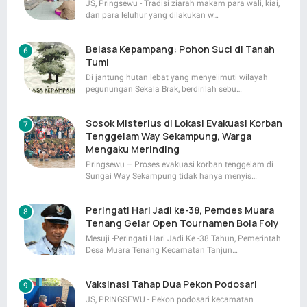
JS, Pringsewu - Tradisi ziarah makam para wali, kiai,
dan para leluhur yang dilakukan w…
Belasa Kepampang: Pohon Suci di Tanah
Tumi
Di jantung hutan lebat yang menyelimuti wilayah
pegunungan Sekala Brak, berdirilah sebu…
Sosok Misterius di Lokasi Evakuasi Korban
Tenggelam Way Sekampung, Warga
Mengaku Merinding
Pringsewu – Proses evakuasi korban tenggelam di
Sungai Way Sekampung tidak hanya menyis…
Peringati Hari Jadi ke-38, Pemdes Muara
Tenang Gelar Open Tournamen Bola Foly
Mesuji -Peringati Hari Jadi Ke -38 Tahun, Pemerintah
Desa Muara Tenang Kecamatan Tanjun…
Vaksinasi Tahap Dua Pekon Podosari
JS, PRINGSEWU - Pekon podosari kecamatan