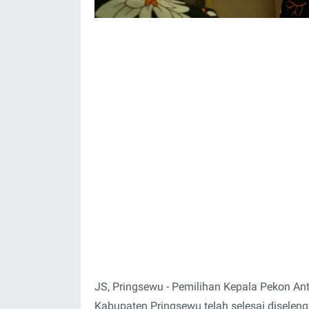
JS, Pringsewu - Pemilihan Kepala Pekon A
Kabupaten Pringsewu telah selesai diselen