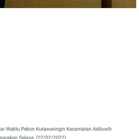
ntar Waktu Pekon Kutawaringin Kecamatan Adiluwih
ggarakan Selasa, (22/02/2022).