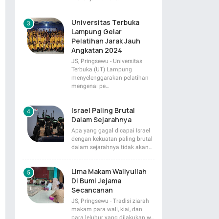
Universitas Terbuka
Lampung Gelar
Pelatihan Jarak Jauh
Angkatan 2024
JS, Pringsewu - Universitas
Terbuka (UT) Lampung
menyelenggarakan pelatihan
mengenai pe…
Israel Paling Brutal
Dalam Sejarahnya
Apa yang gagal dicapai Israel
dengan kekuatan paling brutal
dalam sejarahnya tidak akan…
Lima Makam Waliyullah
Di Bumi Jejama
Secancanan
JS, Pringsewu - Tradisi ziarah
makam para wali, kiai, dan
para leluhur yang dilakukan w…