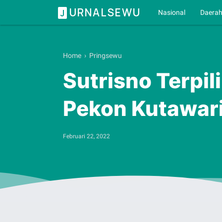
URNALSEWU
J
Nasional
Daera
Home
›
Pringsewu
Sutrisno Terpi
Pekon Kutawar
Februari 22, 2022