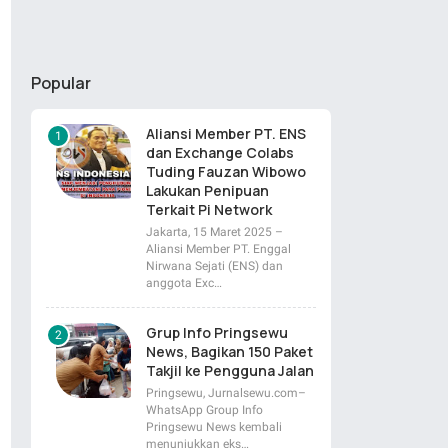
Popular
Aliansi Member PT. ENS
dan Exchange Colabs
Tuding Fauzan Wibowo
Lakukan Penipuan
Terkait Pi Network
Jakarta, 15 Maret 2025 –
Aliansi Member PT. Enggal
Nirwana Sejati (ENS) dan
anggota Exc…
Grup Info Pringsewu
News, Bagikan 150 Paket
Takjil ke Pengguna Jalan
Pringsewu, Jurnalsewu.com–
WhatsApp Group Info
Pringsewu News kembali
menunjukkan eks…