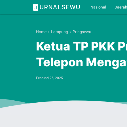
URNALSEWU
J
Nasional
Daera
Home
›
Lampung
›
Pringsewu
Ketua TP PKK P
Telepon Menga
Februari 25, 2025