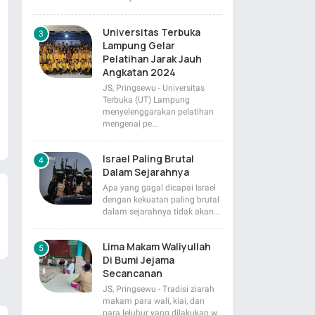
Universitas Terbuka
Lampung Gelar
Pelatihan Jarak Jauh
Angkatan 2024
JS, Pringsewu - Universitas
Terbuka (UT) Lampung
menyelenggarakan pelatihan
mengenai pe…
Israel Paling Brutal
Dalam Sejarahnya
Apa yang gagal dicapai Israel
dengan kekuatan paling brutal
dalam sejarahnya tidak akan…
Lima Makam Waliyullah
Di Bumi Jejama
Secancanan
JS, Pringsewu - Tradisi ziarah
makam para wali, kiai, dan
para leluhur yang dilakukan w…