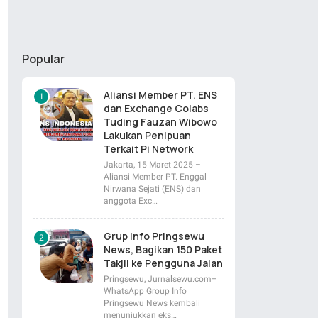
Popular
Aliansi Member PT. ENS
dan Exchange Colabs
Tuding Fauzan Wibowo
Lakukan Penipuan
Terkait Pi Network
Jakarta, 15 Maret 2025 –
Aliansi Member PT. Enggal
Nirwana Sejati (ENS) dan
anggota Exc…
Grup Info Pringsewu
News, Bagikan 150 Paket
Takjil ke Pengguna Jalan
Pringsewu, Jurnalsewu.com–
WhatsApp Group Info
Pringsewu News kembali
menunjukkan eks…