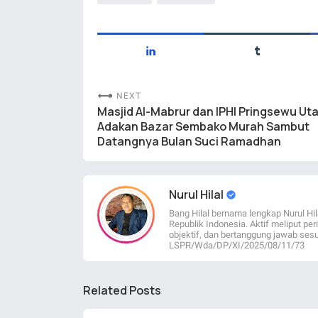
NEXT
Masjid Al-Mabrur dan IPHI Pringsewu Ut
Adakan Bazar Sembako Murah Sambut
Datangnya Bulan Suci Ramadhan
Nurul Hilal
Bang Hilal bernama lengkap Nurul Hil
Republik Indonesia. Aktif meliput per
objektif, dan bertanggung jawab sesu
LSPR/Wda/DP/XI/2025/08/11/73
Related Posts