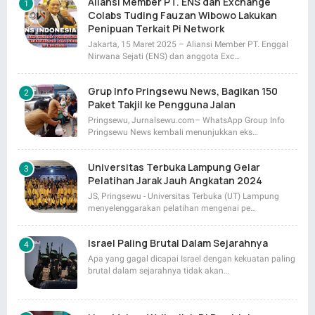
Aliansi Member PT. ENS dan Exchange
Colabs Tuding Fauzan Wibowo Lakukan
Penipuan Terkait Pi Network
Jakarta, 15 Maret 2025 – Aliansi Member PT. Enggal
Nirwana Sejati (ENS) dan anggota Exc…
Grup Info Pringsewu News, Bagikan 150
Paket Takjil ke Pengguna Jalan
Pringsewu, Jurnalsewu.com– WhatsApp Group Info
Pringsewu News kembali menunjukkan eks…
Universitas Terbuka Lampung Gelar
Pelatihan Jarak Jauh Angkatan 2024
JS, Pringsewu - Universitas Terbuka (UT) Lampung
menyelenggarakan pelatihan mengenai pe…
Israel Paling Brutal Dalam Sejarahnya
Apa yang gagal dicapai Israel dengan kekuatan paling
brutal dalam sejarahnya tidak akan…