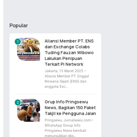
Popular
Aliansi Member PT. ENS
dan Exchange Colabs
Tuding Fauzan Wibowo
Lakukan Penipuan
Terkait Pi Network
Jakarta, 15 Maret 2025 –
Aliansi Member PT. Enggal
Nirwana Sejati (ENS) dan
anggota Exc…
Grup Info Pringsewu
News, Bagikan 150 Paket
Takjil ke Pengguna Jalan
Pringsewu, Jurnalsewu.com–
WhatsApp Group Info
Pringsewu News kembali
menunjukkan eks…