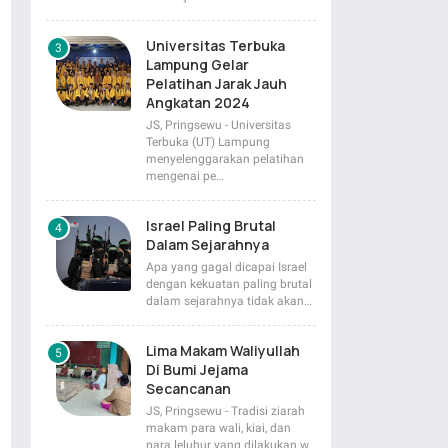
Universitas Terbuka
Lampung Gelar
Pelatihan Jarak Jauh
Angkatan 2024
JS, Pringsewu - Universitas
Terbuka (UT) Lampung
menyelenggarakan pelatihan
mengenai pe…
Israel Paling Brutal
Dalam Sejarahnya
Apa yang gagal dicapai Israel
dengan kekuatan paling brutal
dalam sejarahnya tidak akan…
Lima Makam Waliyullah
Di Bumi Jejama
Secancanan
JS, Pringsewu - Tradisi ziarah
makam para wali, kiai, dan
para leluhur yang dilakukan w…