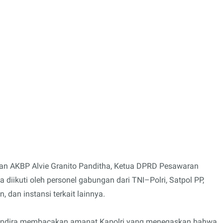
aran AKBP Alvie Granito Panditha, Ketua DPRD Pesawaran
 diikuti oleh personel gabungan dari TNI–Polri, Satpol PP,
 dan instansi terkait lainnya.
 Indira membacakan amanat Kapolri yang menegaskan bahwa