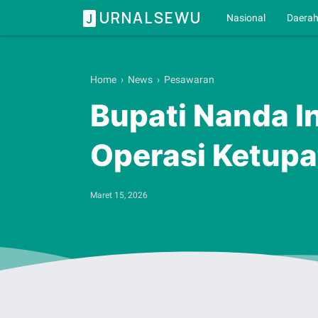
URNALSEWU
J
Nasional
Daera
Home
›
News
›
Pesawaran
Bupati Nanda I
Operasi Ketupa
Maret 15, 2026