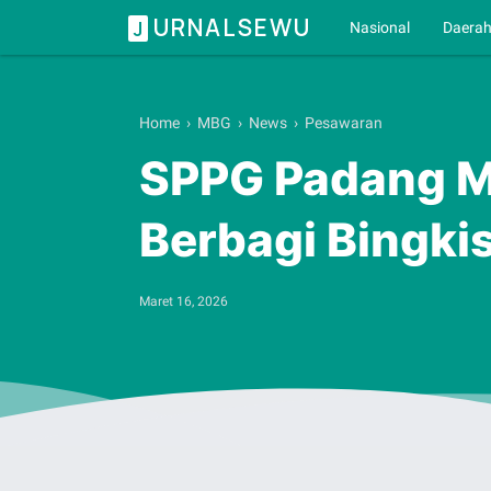
URNALSEWU
J
Nasional
Daera
Home
›
MBG
›
News
›
Pesawaran
SPPG Padang M
Berbagi Bingki
Maret 16, 2026