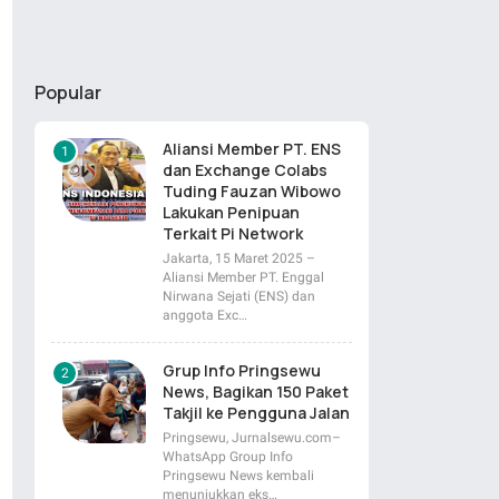
Popular
Aliansi Member PT. ENS
dan Exchange Colabs
Tuding Fauzan Wibowo
Lakukan Penipuan
Terkait Pi Network
Jakarta, 15 Maret 2025 –
Aliansi Member PT. Enggal
Nirwana Sejati (ENS) dan
anggota Exc…
Grup Info Pringsewu
News, Bagikan 150 Paket
Takjil ke Pengguna Jalan
Pringsewu, Jurnalsewu.com–
WhatsApp Group Info
Pringsewu News kembali
menunjukkan eks…