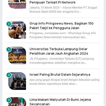
Penipuan Terkait Pi Network
Jakarta, 15 Maret 2025 – Aliansi Member PT. Enggal
Nirwana Sejati (ENS) dan anggota Exc…
Grup Info Pringsewu News, Bagikan 150
Paket Takjil ke Pengguna Jalan
Pringsewu, Jurnalsewu.com– WhatsApp Group Info
Pringsewu News kembali menunjukkan eks…
Universitas Terbuka Lampung Gelar
Pelatihan Jarak Jauh Angkatan 2024
JS, Pringsewu - Universitas Terbuka (UT) Lampung
menyelenggarakan pelatihan mengenai pe…
Israel Paling Brutal Dalam Sejarahnya
Apa yang gagal dicapai Israel dengan kekuatan paling
brutal dalam sejarahnya tidak akan…
Lima Makam Waliyullah Di Bumi Jejama
Secancanan