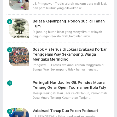
JS, Pringsewu - Tradisi ziarah makam para wali, kiai,
dan para leluhur yang dilakukan w…
Belasa Kepampang: Pohon Suci di Tanah
Tumi
Di jantung hutan lebat yang menyelimuti wilayah
pegunungan Sekala Brak, berdirilah sebu…
Sosok Misterius di Lokasi Evakuasi Korban
Tenggelam Way Sekampung, Warga
Mengaku Merinding
Pringsewu – Proses evakuasi korban tenggelam di
Sungai Way Sekampung tidak hanya menyis…
Peringati Hari Jadi ke-38, Pemdes Muara
Tenang Gelar Open Tournamen Bola Foly
Mesuji -Peringati Hari Jadi Ke -38 Tahun, Pemerintah
Desa Muara Tenang Kecamatan Tanjun…
Vaksinasi Tahap Dua Pekon Podosari
JS, PRINGSEWU - Pekon podosari kecamatan