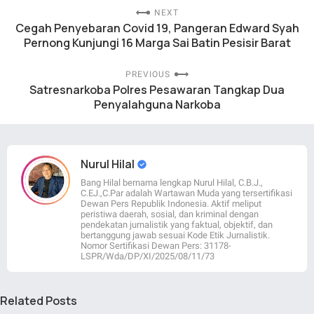
NEXT
Cegah Penyebaran Covid 19, Pangeran Edward Syah
Pernong Kunjungi 16 Marga Sai Batin Pesisir Barat
PREVIOUS
Satresnarkoba Polres Pesawaran Tangkap Dua
Penyalahguna Narkoba
Nurul Hilal
Bang Hilal bernama lengkap Nurul Hilal, C.B.J.,
C.EJ.,C.Par adalah Wartawan Muda yang tersertifikasi
Dewan Pers Republik Indonesia. Aktif meliput
peristiwa daerah, sosial, dan kriminal dengan
pendekatan jurnalistik yang faktual, objektif, dan
bertanggung jawab sesuai Kode Etik Jurnalistik.
Nomor Sertifikasi Dewan Pers: 31178-
LSPR/Wda/DP/XI/2025/08/11/73
Related Posts