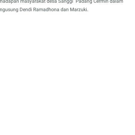
i hadapan masyarakat desa Sanggi Padang Cermin dalam
i pengusung Dendi Ramadhona dan Marzuki.