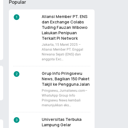
Popular
Aliansi Member PT. ENS
dan Exchange Colabs
Tuding Fauzan Wibowo
Lakukan Penipuan
Terkait Pi Network
Jakarta, 15 Maret 2025 –
Aliansi Member PT. Enggal
Nirwana Sejati (ENS) dan
anggota Exc…
Grup Info Pringsewu
News, Bagikan 150 Paket
Takjil ke Pengguna Jalan
Pringsewu, Jurnalsewu.com–
WhatsApp Group Info
Pringsewu News kembali
menunjukkan eks…
Universitas Terbuka
Lampung Gelar