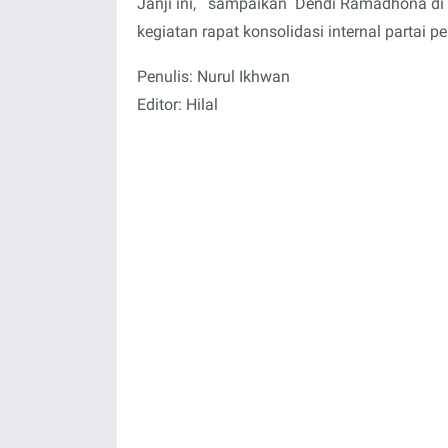
Janji ini, sampaikan Dendi Ramadhona d
kegiatan rapat konsolidasi internal parta
Penulis: Nurul Ikhwan
Editor: Hilal