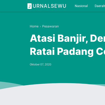
URNALSEWU
J
Nasional
Daera
Home
›
Pesawaran
Atasi Banjir, 
Ratai Padang C
Oktober 07, 2020