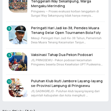
Tenggelam Way Sekampung, Warga
Mengaku Merinding
Pringsewu – Proses evakuasi korban tenggelam di
Sungai Way Sekampung tidak hanya menyis…
Peringati Hari Jadi ke-38, Pemdes Muara
Tenang Gelar Open Tournamen Bola Foly
Mesuji -Peringati Hari Jadi Ke -38 Tahun, Pemerintah
Desa Muara Tenang Kecamatan Tanjun…
Vaksinasi Tahap Dua Pekon Podosari
JS, PRINGSEWU - Pekon podosari kecamatan
Pringsewu beserta Dinas Kesehatan UPT Puskesma…
Puluhan Klub Ikuti Jambore Layang-layang
se-Provinsi Lampung di Pringsewu
JS, GADINGREJO - Puluhan klub layang-layang dari
sejumlah kabupaten dan kota mengikuti …